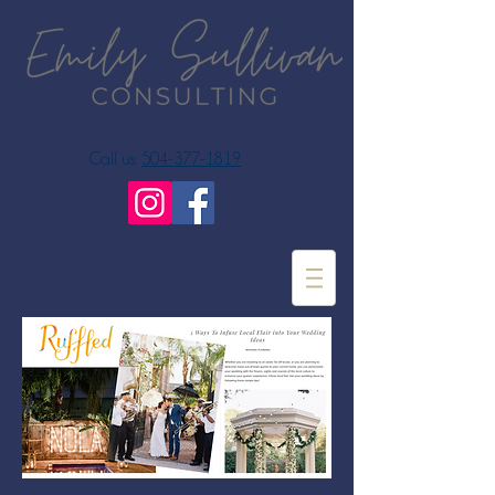
Call us:
504-377-1819